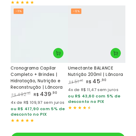
–11%
–12%
Cronograma Capilar
Umectante BALANCE
Completo + Brindes |
Nutrição 200ml | Lâncora
45
,90
Hidratação, Nutrição e
51
,90
R$
R$
Reconstrução | Lâncora
Preço
Preço
4x de R$ 11,47 sem juros
439
regular
de
,90
492
,90
R$
R$
ou R$ 43,60 com 5% de
venda
Preço
Preço
desconto no PIX
4x de R$ 109,97 sem juros
regular
de
ou R$ 417,90 com 5% de
venda
desconto no PIX