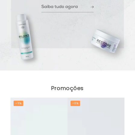
Promoções
–11%
–11%