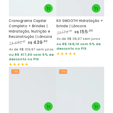
Cronograma Capilar
Kit SMOOTH Hidratação +
Completo + Brindes |
brinde | Lâncora
155
,90
Hidratação, Nutrição e
174
,90
R$
R$
Reconstrução | Lâncora
Preço
Preço
4x de R$ 38,97 sem juros
439
regular
de
,90
492
,90
R$
R$
ou R$ 148,10 com 5% de
venda
Preço
Preço
desconto no PIX
4x de R$ 109,97 sem juros
regular
de
ou R$ 417,90 com 5% de
venda
desconto no PIX
–11%
–11%