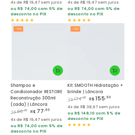
Preço
Preço
Preço
Preço
4x de R$ 19,47 sem juros
4x de R$ 19,47 sem juros
regular
de
regular
de
ou R$ 74,00 com 5% de
ou R$ 74,00 com 5% de
venda
venda
desconto no PIX
desconto no PIX
–11%
–11%
Shampoo e
Kit SMOOTH Hidratação +
Condicionador RESTORE
brinde | Lâncora
155
,90
Reconstrução 300ml
174
,90
R$
R$
(cada) | Lâncora
Preço
Preço
4x de R$ 38,97 sem juros
77
regular
de
,90
86
,90
R$
R$
ou R$ 148,10 com 5% de
venda
Preço
Preço
desconto no PIX
4x de R$ 19,47 sem juros
regular
de
ou R$ 74,00 com 5% de
venda
desconto no PIX