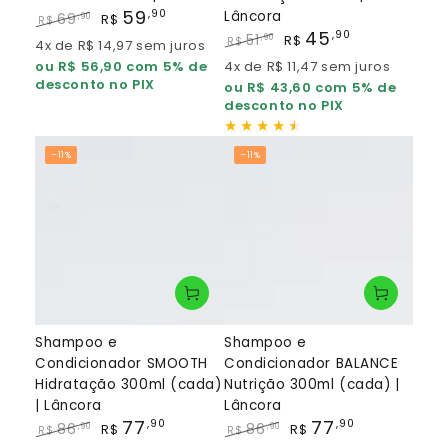
59
,90
Lâncora
69
,90
R$
R$
45
,90
Preço
Preço
51
,90
R$
R$
4x de R$ 14,97 sem juros
regular
de
Preço
Preço
ou R$ 56,90 com 5% de
4x de R$ 11,47 sem juros
venda
regular
de
desconto no PIX
ou R$ 43,60 com 5% de
venda
desconto no PIX
–11%
–11%
Shampoo e
Shampoo e
Condicionador SMOOTH
Condicionador BALANCE
Hidratação 300ml (cada)
Nutrição 300ml (cada) |
| Lâncora
Lâncora
77
77
,90
,90
86
86
,90
,90
R$
R$
R$
R$