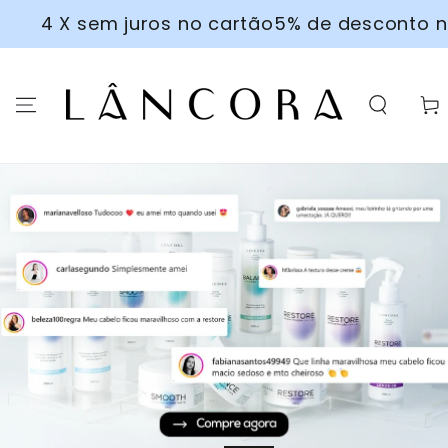
IR PARA O
,00
4 X sem juros no cartão
5% de descon
CONTEÚDO
Carrin