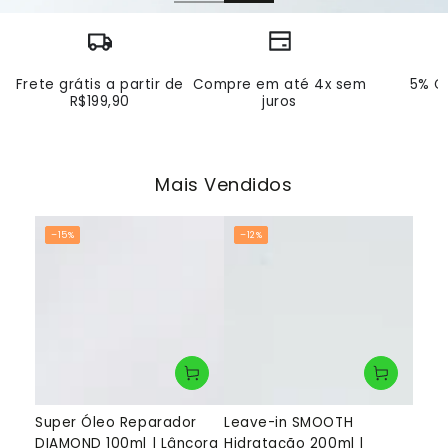
Frete grátis a partir de
Compre em até 4x sem
5% OF
R$199,90
juros
Mais Vendidos
–15%
–12%
Super Óleo Reparador
Leave-in SMOOTH
DIAMOND 100ml | Lâncora
Hidratação 200ml |