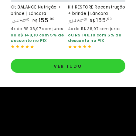
Kit BALANCE Nutrição +
Kit RESTORE Reconstrução
brinde | Lâncora
+ brinde | Lâncora
155
155
,90
,90
174
174
,90
,90
R$
R$
R$
R$
Preço
Preço
Preço
Preço
4x de R$ 38,97 sem juros
4x de R$ 38,97 sem juros
regular
de
regular
de
ou R$ 148,10 com 5% de
ou R$ 148,10 com 5% de
venda
venda
desconto no PIX
desconto no PIX
VER TUDO