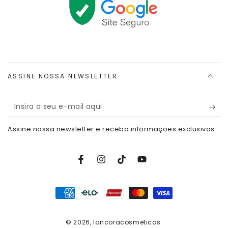
ASSINE NOSSA NEWSLETTER
Insira
o
Assine nossa newsletter e receba informações exclusivas.
seu
e-
Facebook
Instagram
TikTok
Youtube
mail
aqui
Métodos
de
Pagamento
© 2026,
lancoracosmeticos
.